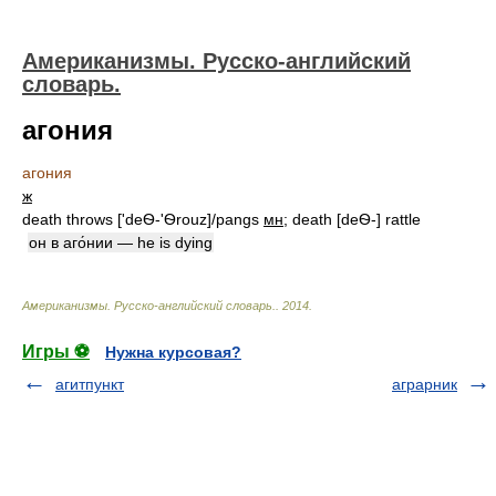
Американизмы. Русско-английский
словарь.
агония
агония
ж
death throws ['deѲ-'Ѳrouz]/pangs
мн
; death [deѲ-] rattle
он в аго́нии — he is dying
Американизмы. Русско-английский словарь.
.
2014
.
Игры ⚽
Нужна курсовая?
агитпункт
аграрник