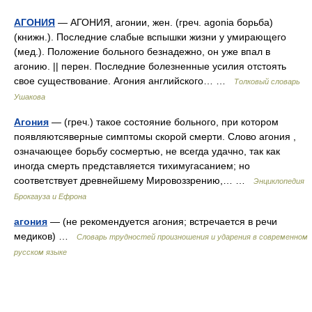
АГОНИЯ
— АГОНИЯ, агонии, жен. (греч. agonia борьба)
(книжн.). Последние слабые вспышки жизни у умирающего
(мед.). Положение больного безнадежно, он уже впал в
агонию. || перен. Последние болезненные усилия отстоять
свое существование. Агония английского… …
Толковый словарь
Ушакова
Агония
— (греч.) такое состояние больного, при котором
появляютсяверные симптомы скорой смерти. Слово агония ,
означающее борьбу сосмертью, не всегда удачно, так как
иногда смерть представляется тихимугасанием; но
соответствует древнейшему Mиpoвоззрению,… …
Энциклопедия
Брокгауза и Ефрона
агония
— (не рекомендуется агония; встречается в речи
медиков) …
Словарь трудностей произношения и ударения в современном
русском языке