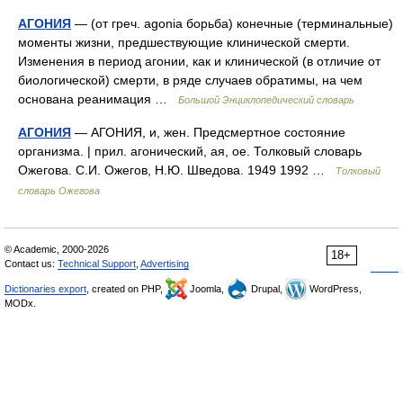
АГОНИЯ
— (от греч. agonia борьба) конечные (терминальные)
моменты жизни, предшествующие клинической смерти.
Изменения в период агонии, как и клинической (в отличие от
биологической) смерти, в ряде случаев обратимы, на чем
основана реанимация …
Большой Энциклопедический словарь
АГОНИЯ
— АГОНИЯ, и, жен. Предсмертное состояние
организма. | прил. агонический, ая, ое. Толковый словарь
Ожегова. С.И. Ожегов, Н.Ю. Шведова. 1949 1992 …
Толковый
словарь Ожегова
© Academic, 2000-2026
18+
Contact us:
Technical Support
,
Advertising
Dictionaries export
, created on PHP,
Joomla,
Drupal,
WordPress,
MODx.