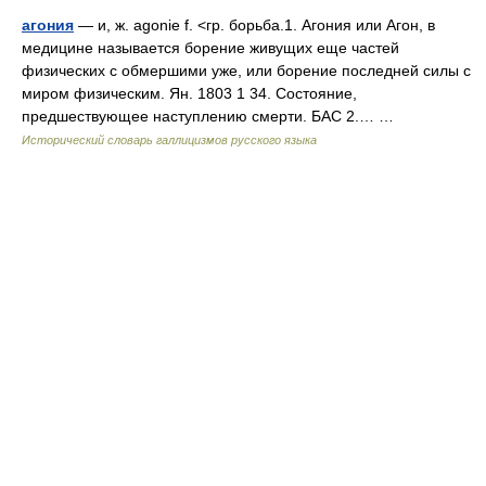
агония
— и, ж. agonie f. <гр. борьба.1. Агония или Агон, в
медицине называется борение живущих еще частей
физических с обмершими уже, или борение последней силы с
миром физическим. Ян. 1803 1 34. Состояние,
предшествующее наступлению смерти. БАС 2.… …
Исторический словарь галлицизмов русского языка