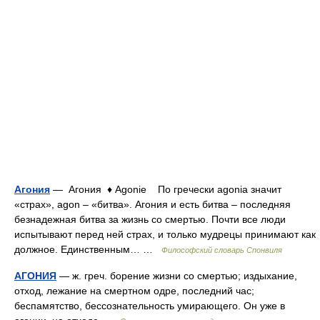
Агония
— Агония ♦ Agonie По гречески agonia значит
«страх», agon – «битва». Агония и есть битва – последняя
безнадежная битва за жизнь со смертью. Почти все люди
испытывают перед ней страх, и только мудрецы принимают как
должное. Единственным… …
Философский словарь Спонвиля
АГОНИЯ
— ж. греч. борение жизни со смертью; издыхание,
отход, лежание на смертном одре, последний час;
беспамятство, бессознательность умирающего. Он уже в